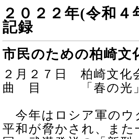
２０２２年(令和４
記録
市民のための柏崎文
２月２７日 柏崎文化
曲 目 「春の光」
今年はロシア軍のウ
平和が脅かされ、また